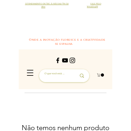
Atendimento de Seg à sex das 9h às
FALE PELO
18h
WHATSAPP
Onde a inovação floresce e a criatividade
se espalha
Não temos nenhum produto