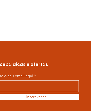
ceba dicas e ofertas
ira o seu email aqui
Inscrever-se