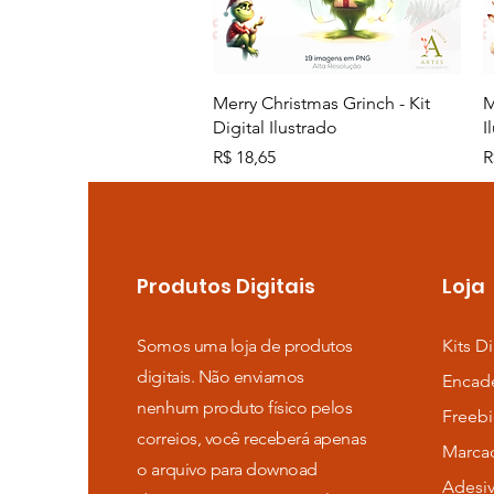
Visualização rápida
Merry Christmas Grinch - Kit
M
Digital Ilustrado
I
Preço
P
R$ 18,65
R
Produtos Digitais
Loja
Somos uma loja de produtos
Kits Di
digitais. Não enviamos
Encad
nenhum produto físico pelos
Freebi
correios, você receberá apenas
Marca
o arquivo para downoad
Adesi