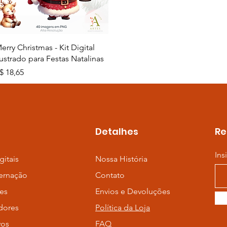
Visualização rápida
erry Christmas - Kit Digital
lustrado para Festas Natalinas
reço
$ 18,65
Detalhes
Re
Ins
gitais
Nossa História
ernação
Contato
es
Envios e Devoluções
dores
Política da Loja
vos
FAQ