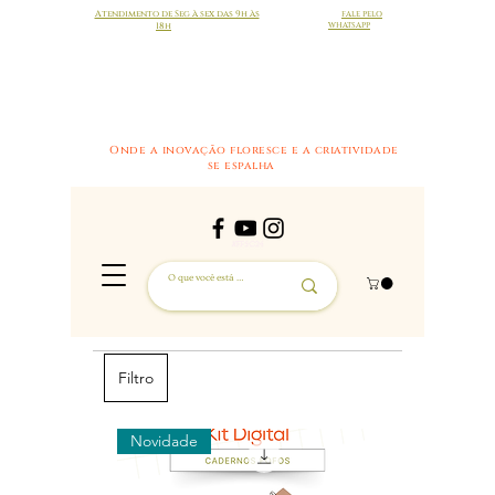
Atendimento de Seg à sex das 9h às
FALE PELO
18h
WHATSAPP
Onde a inovação floresce e a criatividade
se espalha
Filtro
Novidade