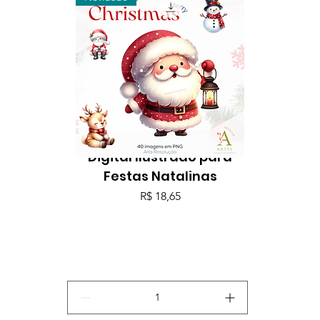
Merry Christmas - Kit
Digital Ilustrado para
Festas Natalinas
Preço
R$ 18,65