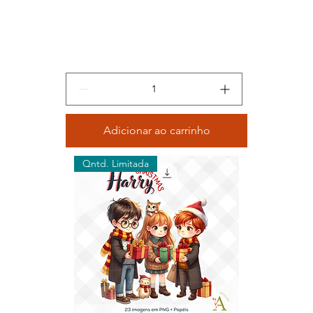
Adicionar ao carrinho
Qntd. Limitada
Kit Digital Natalino: