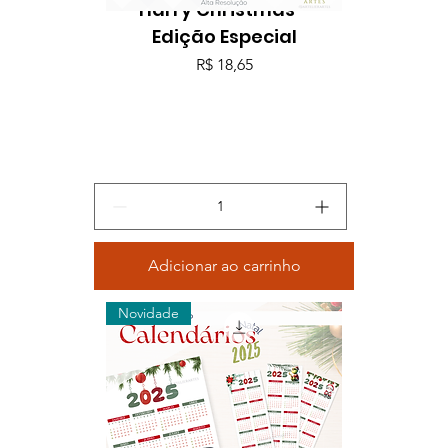
Harry Christmas -
Edição Especial
Preço
R$ 18,65
Adicionar ao carrinho
Novidade