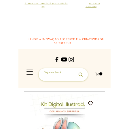
Atendimento de Seg à sex das 9h às
FALE PELO
18h
WHATSAPP
Onde a inovação floresce e a criatividade
se espalha