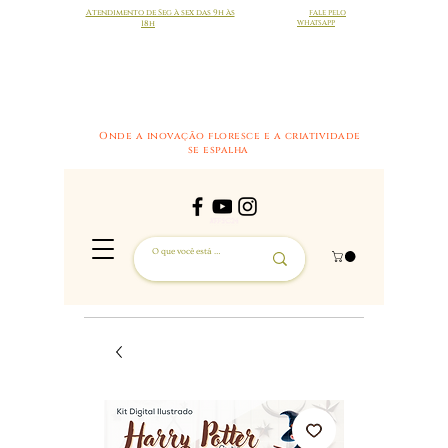
Atendimento de Seg à sex das 9h às
FALE PELO
18h
WHATSAPP
Onde a inovação floresce e a criatividade
se espalha