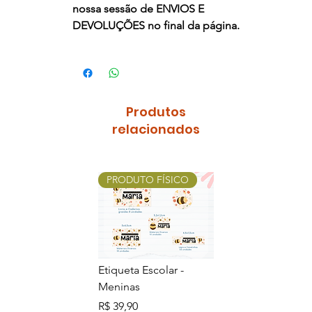
nossa sessão de
ENVIOS E
DEVOLUÇÕES
no final da página.
Produtos
relacionados
PRODUTO FÍSICO
PRODUTO FÍSI
Etiqueta Escolar -
Etiqueta Escolar 
Meninas
Meninos
Preço
Preço
R$ 39,90
R$ 39,90