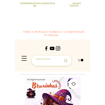
Atendimento de Seg à sex das 9h às
FALE PELO
18h
WHATSAPP
Onde a inovação floresce e a criatividade
se espalha