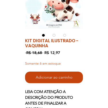
KIT DIGITAL ILUSTRADO -
VAQUINHA
Preço
Preço
 R$ 18,68 
R$ 12,97
normal
promocional
Somente 6 em estoque
Adicionar ao carrinho
LEIA COM ATENÇÃO A
DESCRIÇÃO DO PRODUTO
ANTES DE FINALIZAR A