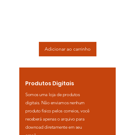
Adicionar ao carrinho
Adicionar ao ca
Produtos Digitais
Somos uma loja de produtos
digitais. Não enviamos nenhum
produto físico pelos correios, você
receberá apenas o arquivo para
downoad diretamente em seu