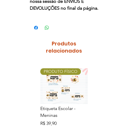
nossa sessão de ENVIOS E
DEVOLUÇÕES no final da página.
Produtos
relacionados
PRODUTO FÍSICO
PRODUTO FÍSI
Etiqueta Escolar -
Etiqueta Escolar 
Meninas
Meninos
Preço
Preço
R$ 39,90
R$ 39,90