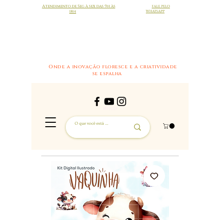
Atendimento de Seg à sex das 9h às
FALE PELO
18h
WHATSAPP
Onde a inovação floresce e a criatividade
se espalha