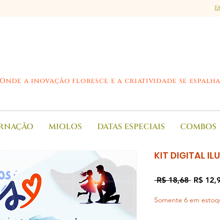
F
Onde a inovação floresce e a criatividade se espalh
RNAÇÃO
MIOLOS
DATAS ESPECIAIS
COMBOS
KIT DIGITAL IL
Preço
 R$ 18,68 
R$ 12,
normal
Somente 6 em estoq