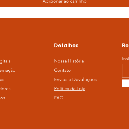
Adicionar ao carrinho
Detalhes
Re
Ins
gitais
Nossa História
ernação
Contato
es
Envios e Devoluções
dores
Política da Loja
vos
FAQ