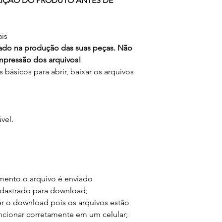
RIÇÃO DO PRODUTO ANTES DE
ais
icado na produção das suas peças. Não
pressão dos arquivos!
básicos para abrir, baixar os arquivos
vel.
mento o arquivo é enviado
adastrado para download;
r o download pois os arquivos estão
ncionar corretamente em um celular;