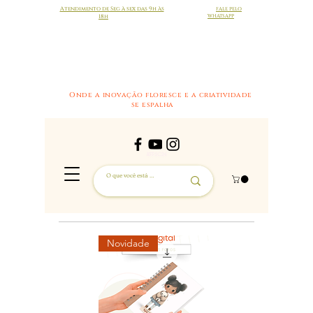
Atendimento de Seg à sex das 9h às
FALE PELO
18h
WHATSAPP
Onde a inovação floresce e a criatividade
se espalha
Novidade
Novidade