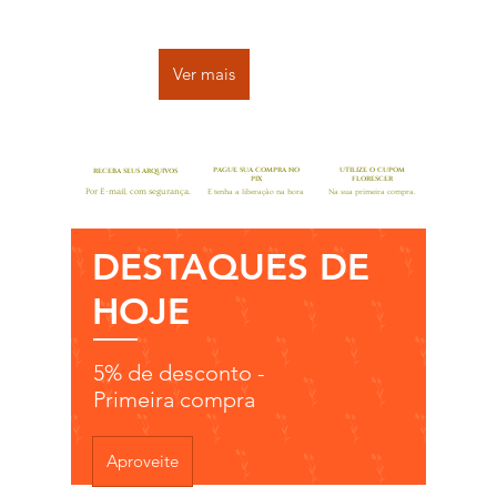
Ver mais
PAGUE SUA COMPRA NO
UTILIZE O CUPOM
RECEBA SEUS ARQUIVOS
PIX
FLORESCER
Por E-mail, com segurança.
E tenha a liberação na hora
Na sua primeira compra.
DESTAQUES DE
HOJE
5% de desconto -
Primeira compra
Aproveite