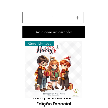
Adicionar ao carrinho
Qntd. Limitada
Kit Digital Natalino:
Harry Christmas -
Edição Especial