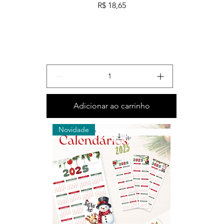
Preço
R$ 18,65
Adicionar ao carrinho
Novidade