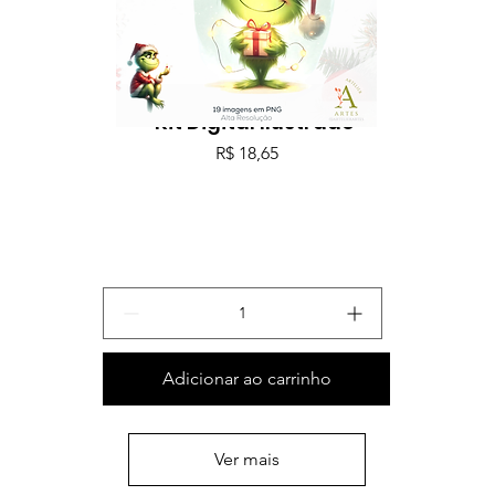
Merry Christmas Grinch
- Kit Digital Ilustrado
Preço
R$ 18,65
Adicionar ao carrinho
Ver mais